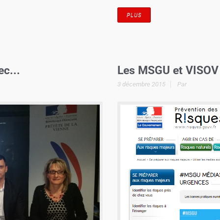
PLUS
c...
Les MSGU et VISOV s
3 décembre 2015
Par